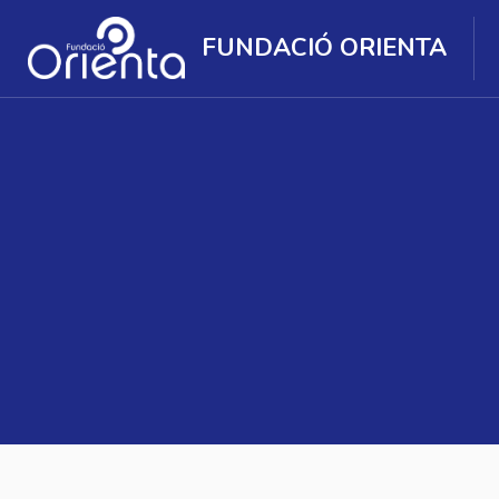
FUNDACIÓ ORIENTA
Ves al contingut principal