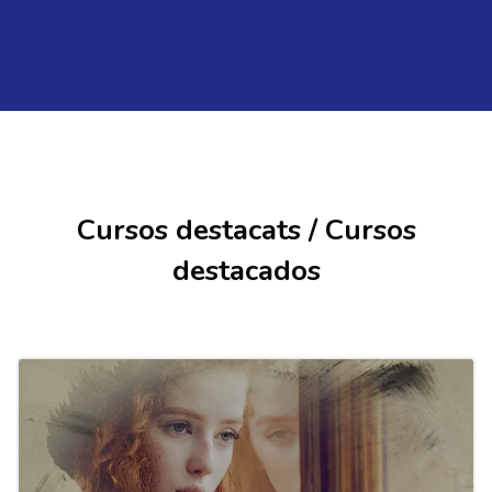
Ves al contingut principal
Omet [Cocoon] Courses slider
Cursos destacats / Cursos
destacados